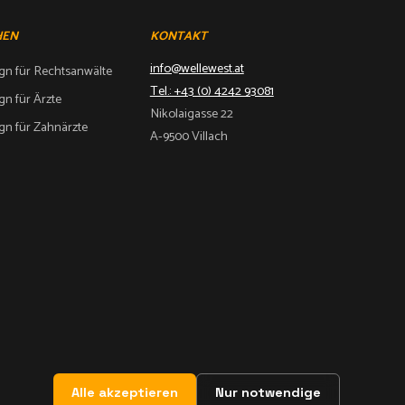
HEN
KONTAKT
info@wellewest.at
n für Rechtsanwälte
Tel.: +43 (0) 4242 93081
n für Ärzte
Nikolaigasse 22
n für Zahnärzte
A-9500 Villach
Alle akzeptieren
Alle akzeptieren
Nur notwendige
Nur notwendige