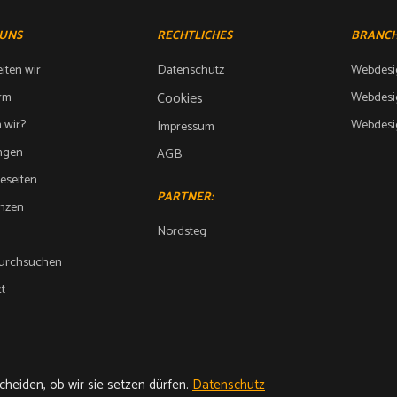
 UNS
RECHTLICHES
BRANC
iten wir
Datenschutz
Webdesig
orm
Cookies
Webdesig
 wir?
Webdesig
Impressum
ngen
AGB
reseiten
PARTNER:
enzen
Nordsteg
durchsuchen
t
heiden, ob wir sie setzen dürfen.
heiden, ob wir sie setzen dürfen.
Datenschutz
Datenschutz