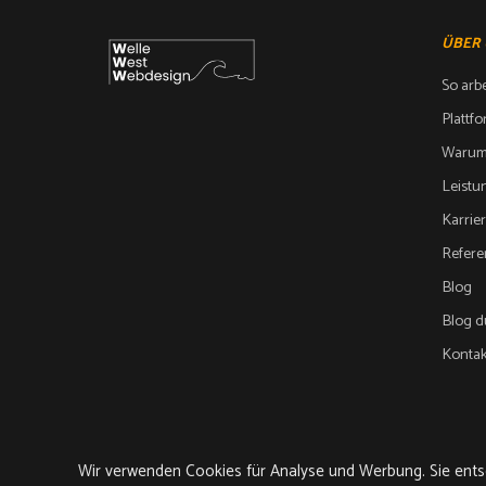
ÜBER
So arbe
Plattf
Warum
Leistu
Karrie
Refer
Blog
Blog 
Kontak
Wir verwenden Cookies für Analyse und Werbung. Sie entsc
Wir verwenden Cookies für Analyse und Werbung. Sie entsc
© 2026 von WelleWest Webdesign GmbH