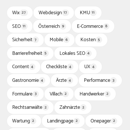
Wix
Webdesign
KMU
27
17
11
SEO
Österreich
E-Commerce
11
9
8
Sicherheit
Mobile
Kosten
7
6
5
Barrierefreiheit
Lokales SEO
5
4
Content
Checkliste
UX
4
4
4
Gastronomie
Ärzte
Performance
4
4
3
Formulare
Villach
Handwerker
3
2
2
Rechtsanwälte
Zahnärzte
2
2
Wartung
Landingpage
Onepager
2
2
2