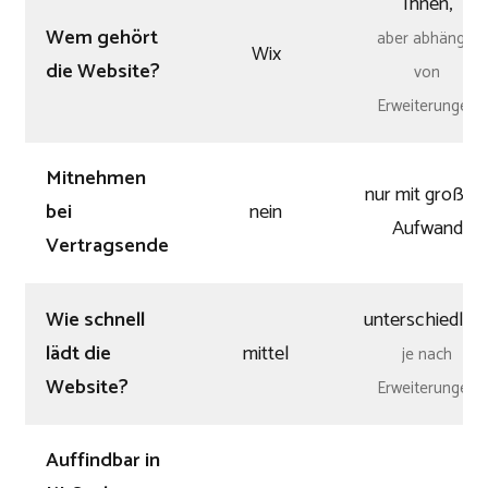
Ihnen,
Wem gehört
aber abhängig
Wix
die Website?
von
Erweiterungen
Mitnehmen
nur mit große
bei
nein
Aufwand
Vertragsende
Wie schnell
unterschiedlich
lädt die
mittel
je nach
Website?
Erweiterungen
Auffindbar in