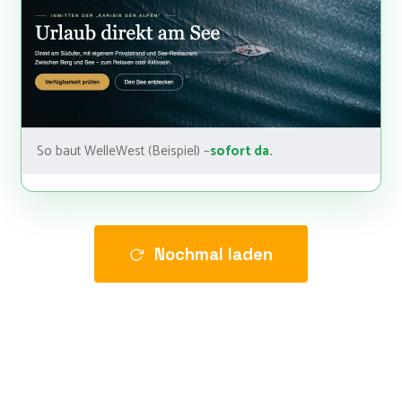
So baut WelleWest (Beispiel) –
sofort da.
Nochmal laden