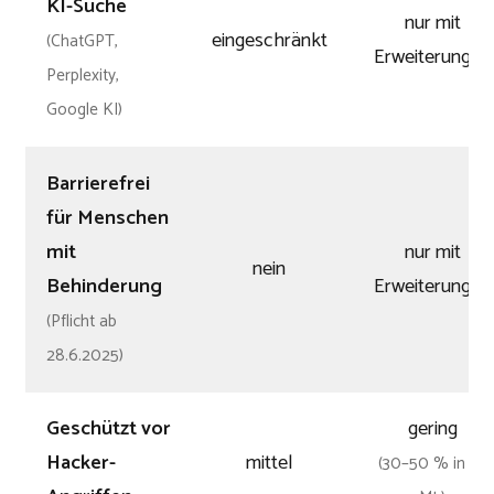
KI-Suche
nur mit
eingeschränkt
(ChatGPT,
Erweiterungen
Perplexity,
Google KI)
Barrierefrei
für Menschen
mit
nur mit
nein
Behinderung
Erweiterungen
(Pflicht ab
28.6.2025)
Geschützt vor
gering
Hacker-
mittel
(30–50 % in 24