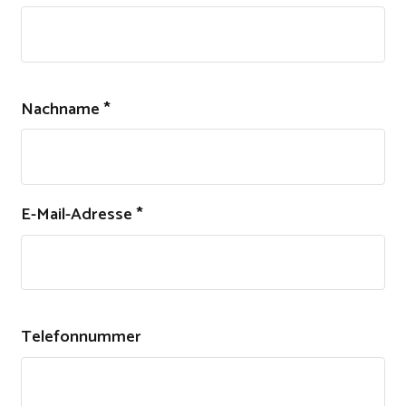
fill
this
out:
Nachname *
E-Mail-Adresse *
Telefonnummer