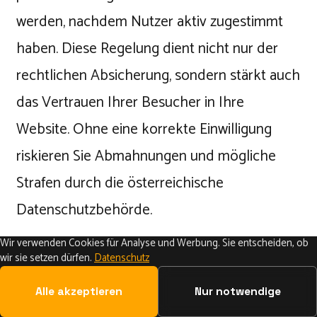
werden, nachdem Nutzer aktiv zugestimmt
haben. Diese Regelung dient nicht nur der
rechtlichen Absicherung, sondern stärkt auch
das Vertrauen Ihrer Besucher in Ihre
Website. Ohne eine korrekte Einwilligung
riskieren Sie Abmahnungen und mögliche
Strafen durch die österreichische
Datenschutzbehörde.
Wir verwenden Cookies für Analyse und Werbung. Sie entscheiden, ob
Im Folgenden erfahren Sie, wie Sie Cookie-
wir sie setzen dürfen.
Datenschutz
Banner und Formular-Einwilligungen DSGVO-
Alle akzeptieren
Nur notwendige
konform gestalten können.