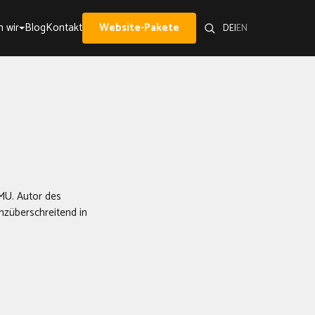
 wir
Blog
Kontakt
Website-Pakete
DE
|
EN
KMU. Autor des
enzüberschreitend in