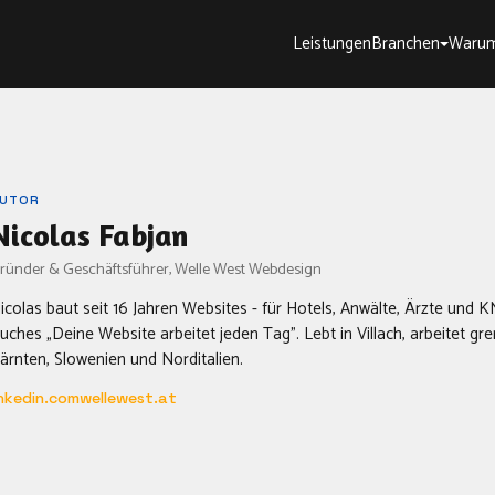
Leistungen
Branchen
Warum
UTOR
Nicolas Fabjan
ründer & Geschäftsführer, Welle West Webdesign
icolas baut seit 16 Jahren Websites - für Hotels, Anwälte, Ärzte und 
uches „Deine Website arbeitet jeden Tag". Lebt in Villach, arbeitet gr
ärnten, Slowenien und Norditalien.
inkedin.com
wellewest.at