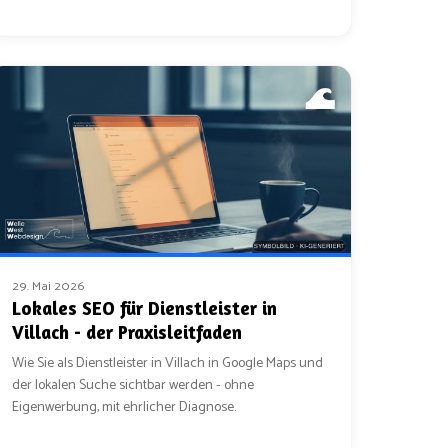
29. Mai 2026
Lokales SEO für Dienstleister in
Villach - der Praxisleitfaden
Wie Sie als Dienstleister in Villach in Google Maps und
der lokalen Suche sichtbar werden - ohne
Eigenwerbung, mit ehrlicher Diagnose.