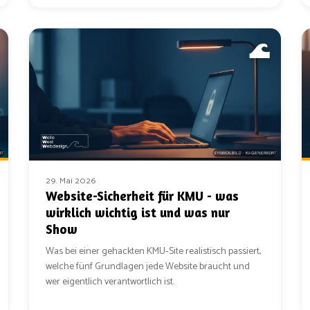
29. Mai 2026
Website-Sicherheit für KMU - was
wirklich wichtig ist und was nur
Show
Was bei einer gehackten KMU-Site realistisch passiert,
welche fünf Grundlagen jede Website braucht und
wer eigentlich verantwortlich ist.