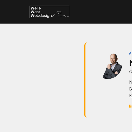
A
G
N
B
K
l