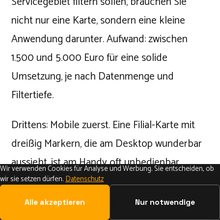
Servicegebiet filtern sollen, brauchen Sie
nicht nur eine Karte, sondern eine kleine
Anwendung darunter. Aufwand: zwischen
1.500 und 5.000 Euro für eine solide
Umsetzung, je nach Datenmenge und
Filtertiefe.
Drittens: Mobile zuerst. Eine Filial-Karte mit
dreißig Markern, die am Desktop wunderbar
aussieht, ist am Handy oft unbedienbar.
Wir verwenden Cookies für Analyse und Werbung. Sie entscheiden, ob
Planen Sie die Mobile-Variante zuerst und
wir sie setzen dürfen.
Datenschutz
prüfen Sie vor dem Launch an einem echten
Alle akzeptieren
Nur notwendige
Endgerät, ob Sie noch finden, was Sie suchen.