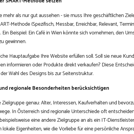
 der SMART-Methode setzen
te mehr als nur gut aussehen - sie muss Ihre geschäftlichen Ziel
ART-Methode (Spezifisch, Messbar, Erreichbar, Relevant, Termini
n. Ein Beispiel: Ein Café in Wien könnte sich vornehmen, den Um
zu gewinnen.
lche Hauptaufgabe Ihre Website erfüllen soll. Soll sie neue Kun
n informieren oder Produkte direkt verkaufen? Diese Entschei
 der Wahl des Designs bis zur Seitenstruktur.
 und regionale Besonderheiten berücksichtigen
re Zielgruppe genau: Alter, Interessen, Kaufverhalten und bevorz
e. In Österreich sind regionale Unterschiede oft entscheidend.
beispielsweise eine andere Zielgruppe an als ein IT-Dienstleister
 lokale Eigenheiten, wie die Vorliebe für eine persönliche Ansp