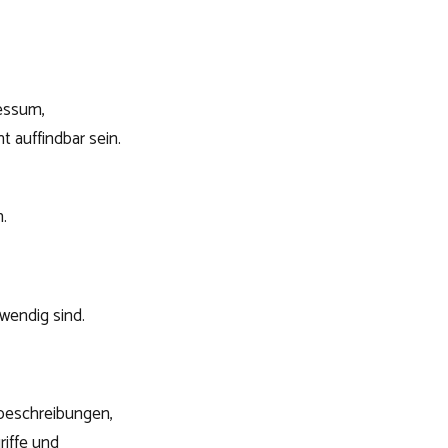
ressum,
 auffindbar sein.
n.
wendig sind.
gsbeschreibungen,
riffe und