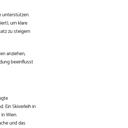
e unterstützen.
ert), um klare
satz zu steigern
den anziehen,
dung beeinflusst
ugte
 Ein Skiverleih in
 in Wien.
rache und das