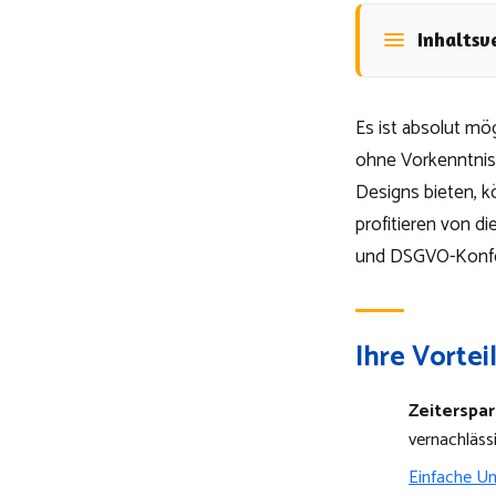
Inhaltsv
Es ist absolut mög
ohne Vorkenntnis
Designs bieten, k
profitieren von d
und DSGVO-Konfo
Ihre Vortei
Zeiterspar
vernachläss
Einfache U