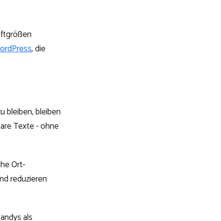
riftgrößen
ordPress
, die
u bleiben, bleiben
bare Texte - ohne
che Ort-
und reduzieren
andys als