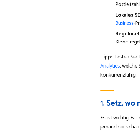
Postleitzah
Lokales S
Business
-Pr
Regelmäßi
Kleine, reg
Tipp:
Testen Sie I
Analytics
, welche 
konkurrenzfähig.
1. Setz, wo
Es ist wichtig, w
jemand nur schaut