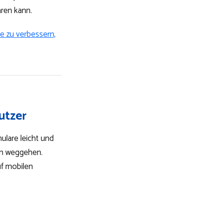
hren kann.
e zu verbessern,
utzer
ulare leicht und
den weggehen.
uf mobilen