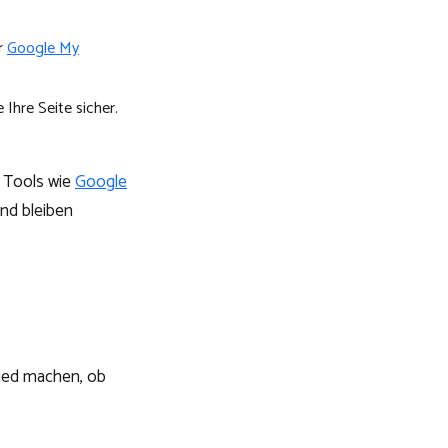
hr
Google My
 Ihre Seite sicher.
t Tools wie
Google
und bleiben
hied machen, ob